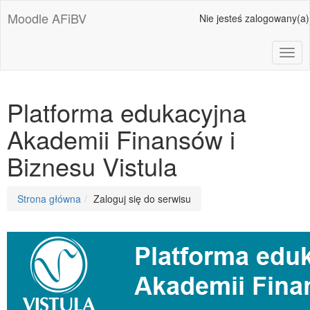
Przejdź
Moodle AFiBV
Nie jesteś zalogowany(a)
do
głównej
zawartości
Toggl
Platforma edukacyjna
Akademii Finansów i
Biznesu Vistula
Ścieżka
Strona główna
Zaloguj się do serwisu
do
strony