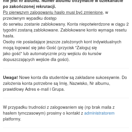
nie jest nr albumu. Numer albumu otrzymacie w dziekanacie
po zakończonej rekrutacji.
Po pierwszym zalogowaniu hasło musi być zmienione
, w
przeciwnym wypadku dostęp
do serwisu zostanie zablokowany. Konta niepotwierdzone w ciągu 2
tygodni zostaną zablokowane. Zablokowane konto wymaga resetu
hasła.
Osoby nie posiadające jeszcze założonych kont indywidualnych
mogą logować się jako Gość (przycisk "Zaloguj się
jako gość" lub automatycznie przy wejściu do kursów
dopuszczających wejście dla gości).
Uwaga!
Nowe konta dla studentów są zakładane sukcesywnie. Do
założenia konta potrzebne są Imię, Nazwisko, Nr albumu,
prawidłowy Adres e-mail i Grupa.
W przypadku trudności z zalogowaniem się (np brak maila z
hasłem tymczasowym) prosimy o kontakt z
administratorem
platformy.