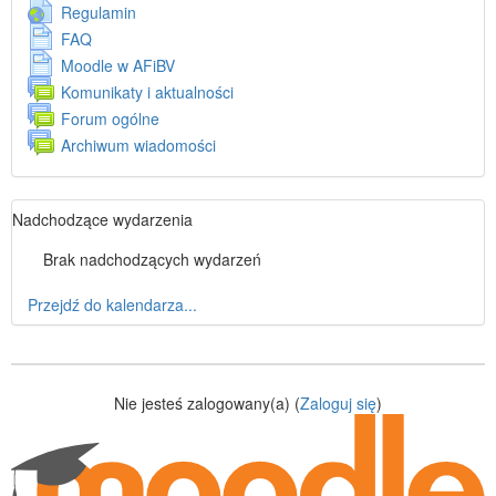
główne
A
Regulamin
d
S
FAQ
r
t
S
Moodle w AFiBV
e
r
t
F
Komunikaty i aktualności
s
o
r
o
U
Forum ogólne
n
o
r
R
F
a
Archiwum wiadomości
n
u
L
o
a
m
r
u
Pomiń
Nadchodzące wydarzenia
m
Nadchodzące
wydarzenia
Brak nadchodzących wydarzeń
Przejdź do kalendarza...
Nie jesteś zalogowany(a) (
Zaloguj się
)