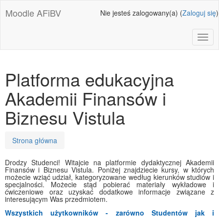
Przejdź
Moodle AFiBV
Nie jesteś zalogowany(a) (
Zaloguj się
)
do
głównej
zawartości
Toggl
Platforma edukacyjna
Akademii Finansów i
Biznesu Vistula
Ścieżka
Strona główna
do
strony
Drodzy Studenci! Witajcie na platformie dydaktycznej Akademii
Finansów i Biznesu Vistula. Poniżej znajdziecie kursy, w których
możecie wziąć udział, kategoryzowane według kierunków studiów i
specjalności. Możecie stąd pobierać materiały wykładowe i
ćwiczeniowe oraz uzyskać dodatkowe informacje związane z
interesującym Was przedmiotem.
Wszystkich użytkowników - zarówno Studentów jak i