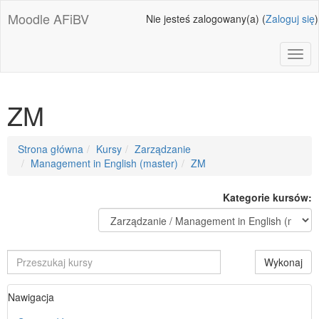
Przejdź
Moodle AFiBV
Nie jesteś zalogowany(a) (
Zaloguj się
)
do
głównej
zawartości
Toggl
ZM
Ścieżka
Strona główna
Kursy
Zarządzanie
do
Management in English (master)
ZM
strony
Kategorie kursów:
Przeszukaj
Wykonaj
kursy
Pomiń
Nawigacja
Nawigacja