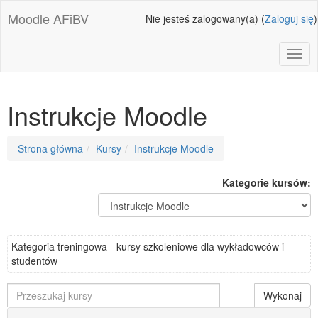
Przejdź
Moodle AFiBV
Nie jesteś zalogowany(a) (
Zaloguj się
)
do
głównej
zawartości
Toggl
Instrukcje Moodle
Ścieżka
Strona główna
Kursy
Instrukcje Moodle
do
strony
Kategorie kursów:
Kategoria treningowa - kursy szkoleniowe dla wykładowców i
studentów
Przeszukaj
Wykonaj
kursy