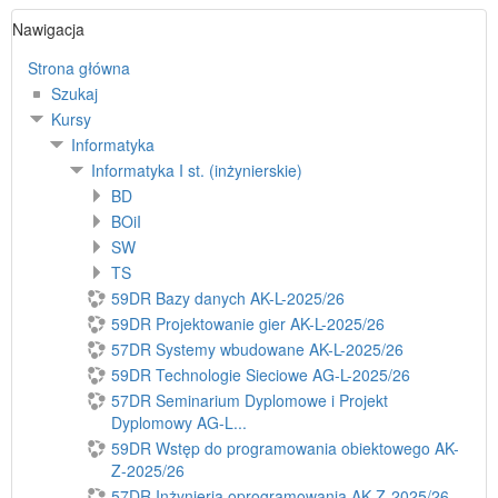
Pomiń
Nawigacja
Nawigacja
Strona główna
Szukaj
Kursy
Informatyka
Informatyka I st. (inżynierskie)
BD
BOiI
SW
TS
59DR Bazy danych AK-L-2025/26
59DR Projektowanie gier AK-L-2025/26
57DR Systemy wbudowane AK-L-2025/26
59DR Technologie Sieciowe AG-L-2025/26
57DR Seminarium Dyplomowe i Projekt
Dyplomowy AG-L...
59DR Wstęp do programowania obiektowego AK-
Z-2025/26
57DR Inżynieria oprogramowania AK-Z-2025/26