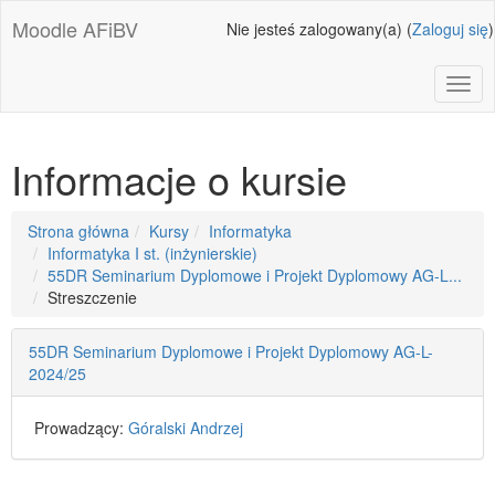
Przejdź
Moodle AFiBV
Nie jesteś zalogowany(a) (
Zaloguj się
)
do
głównej
zawartości
Toggl
Informacje o kursie
Ścieżka
Strona główna
Kursy
Informatyka
do
Informatyka I st. (inżynierskie)
strony
55DR Seminarium Dyplomowe i Projekt Dyplomowy AG-L...
Streszczenie
55DR Seminarium Dyplomowe i Projekt Dyplomowy AG-L-
2024/25
Prowadzący:
Góralski Andrzej